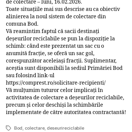
de colectare – luni, 16.02.2026.
Toate situațiile mai sus descrise au ca obiectiv
alinierea la noul sistem de colectare din
comuna Bod.
Vă reamintim faptul că sacii destinați
deșeurilor reciclabile se pun la dispoziție la
schimb: când este prezentat un sac cu o
anumită fracție, se oferă un sac gol,
corespunzător aceleiași fracții. Suplimentar,
aceștia sunt disponibili la sediul Primăriei Bod
sau folosind link-ul
https://comprest.ro/solicitare-recipienti/
Vă mulțumim tuturor celor implicați în
activitatea de colectare a deșeurilor reciclabile,
precum și celor deschiși la schimbările
implementate de către autoritatea contractantă!
Bod
,
colectare
,
deseurireciclabile
Etichete