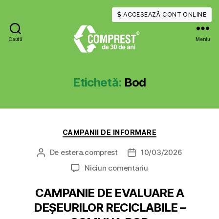
ACCESEAZĂ CONT ONLINE
Caută
Meniu
COMPREST
Etichetă:
Bod
Categorii
CAMPANII DE INFORMARE
De
estera.comprest
10/03/2026
Autor
Dată
articol
articol
la
Niciun comentariu
CAMPANIE DE EVALUARE A
DEȘEURILOR RECICLABILE –