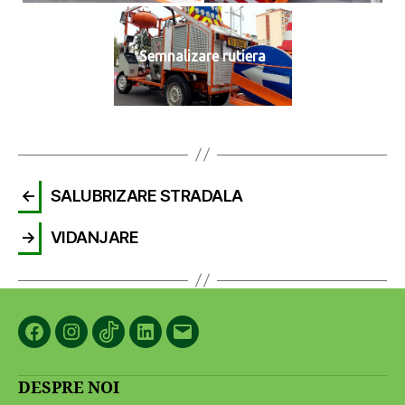
Semnalizare rutiera
←
SALUBRIZARE STRADALA
→
VIDANJARE
Facebook
Instagram
TikTok
LinkedIn
Email
DESPRE NOI