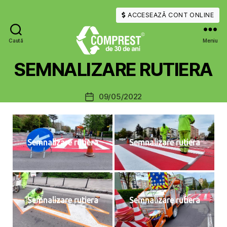
ACCESEAZĂ CONT ONLINE
Caută
Meniu
COMPREST
SEMNALIZARE RUTIERA
09/05/2022
Dată
articol
Semnalizare rutiera
Semnalizare rutiera
Semnalizare rutiera
Semnalizare rutiera