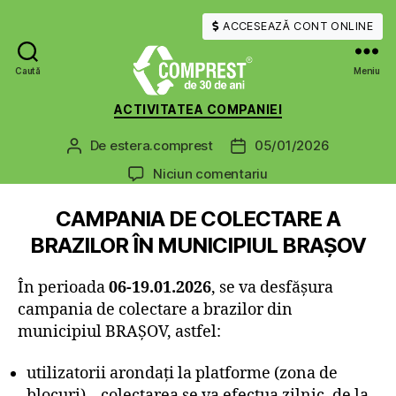
ACCESEAZĂ CONT ONLINE
Caută
Meniu
COMPREST
Categorii
ACTIVITATEA COMPANIEI
De
estera.comprest
05/01/2026
Autor
Dată
articol
articol
la
Niciun comentariu
CAMPANIA DE COLECTARE A
BRAZILOR ÎN MUNICIPIUL BRAȘOV
În perioada
06-19.01.2026
, se va desfășura
campania de colectare a brazilor din
municipiul BRAȘOV, astfel:
utilizatorii arondați la platforme (zona de
blocuri) – colectarea se va efectua zilnic, de la