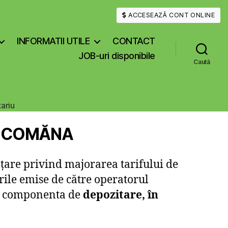
ACCESEAZĂ CONT ONLINE
INFORMATII UTILE
CONTACT
JOB-uri disponibile
Caută
la
ariu
na COMĂNA
țare privind majorarea tarifului de
rile emise de către operatorul
 și componenta de
depozitare, în