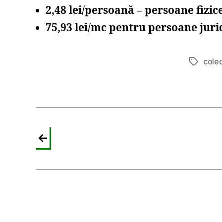
2,48 lei/persoană – persoane fizic
75,93 lei/mc pentru persoane juri
cole
Etichete
←