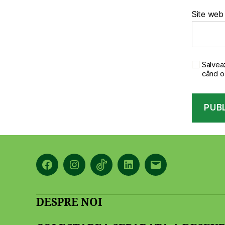
Site web
Salveaz
când o
Facebook
Instagram
TikTok
LinkedIn
Email
DESPRE NOI