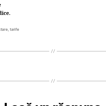
e
dice.
ctare
,
tarife