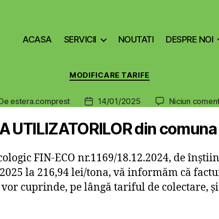
ACASA
SERVICII
NOUTATI
DESPRE NOI
Categorii
MODIFICARE TARIFE
De
estera.comprest
14/01/2025
Niciun coment
tor
Dată
icol
articol
IA UTILIZATORILOR din comu
ologic FIN-ECO nr.1169/18.12.2024, de înștiin
2025 la 216,94 lei/tona, vă informăm că factu
vor cuprinde, pe lângă tariful de colectare,