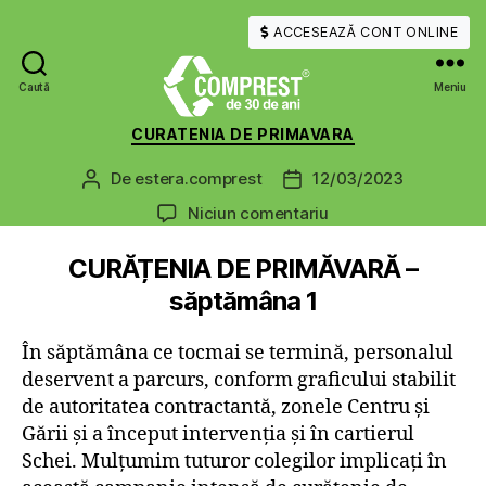
ACCESEAZĂ CONT ONLINE
Caută
Meniu
COMPREST
Categorii
CURATENIA DE PRIMAVARA
De
estera.comprest
12/03/2023
Autor
Dată
articol
articol
la
Niciun comentariu
CURĂȚENIA DE PRIMĂVARĂ –
săptămâna 1
În săptămâna ce tocmai se termină, personalul
deservent a parcurs, conform graficului stabilit
de autoritatea contractantă, zonele Centru și
Gării și a început intervenția și în cartierul
Schei. Mulțumim tuturor colegilor implicați în