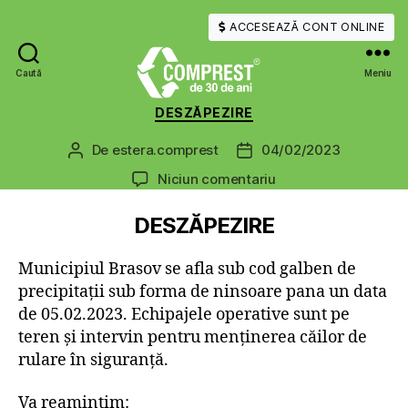
ACCESEAZĂ CONT ONLINE
Caută
Meniu
COMPREST
Categorii
DESZĂPEZIRE
De
estera.comprest
04/02/2023
Autor
Dată
articol
articol
la
Niciun comentariu
DESZĂPEZIRE
Municipiul Brasov se afla sub cod galben de
precipitații sub forma de ninsoare pana un data
de 05.02.2023. Echipajele operative sunt pe
teren și intervin pentru menținerea căilor de
rulare în siguranță.
Va reamintim: