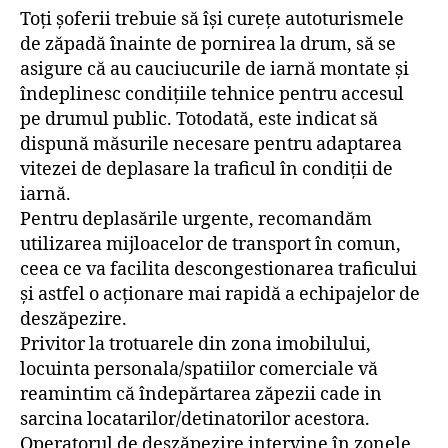
Toți șoferii trebuie să își curețe autoturismele
de zăpadă înainte de pornirea la drum, să se
asigure că au cauciucurile de iarnă montate și
îndeplinesc condițiile tehnice pentru accesul
pe drumul public. Totodată, este indicat să
dispună măsurile necesare pentru adaptarea
vitezei de deplasare la traficul în condiții de
iarnă.
Pentru deplasările urgente, recomandăm
utilizarea mijloacelor de transport în comun,
ceea ce va facilita descongestionarea traficului
și astfel o acționare mai rapidă a echipajelor de
deszăpezire.
Privitor la trotuarele din zona imobilului,
locuinta personala/spatiilor comerciale vă
reamintim că îndepărtarea zăpezii cade in
sarcina locatarilor/detinatorilor acestora.
Operatorul de deszăpezire intervine în zonele